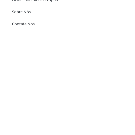
Sobre Nós
Contate Nos
Escritório em Hong Kong
Unit 718,Asia Trade Centre, 79 Lei Muk Road, Kwai Chung, Hong Kong,
SAR, China
+852 6383 6777
info@oralcare.com.hk
Escritório de Shenzhen
B803-2, Building 1, TianAn Cyberpark, Huangge Road, Longgang,
Shenzhen, GuangDong, China,518172
+86 755 83946969
info@oralcare.com.hk