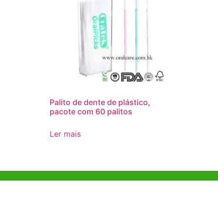
Palito de dente de plástico,
pacote com 60 palitos
Ler mais
Ajuda e Apoio
Escritóri
Kong
Exemplo de diretriz
Unit 718,As