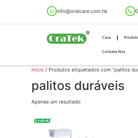
info@oralcare.com.hk
0
Casa
Produt
Contate Nos
Início
/ Produtos etiquetados com “palitos du
palitos duráveis
Apenas um resultado