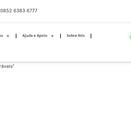
0852 6383 6777
os
Ajuda e Apoio
Sobre Nós
ráveis”