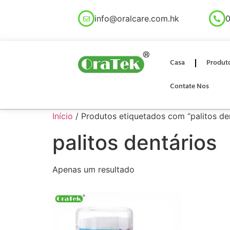
info@oralcare.com.hk
0
Casa
Produt
Contate Nos
Início
/ Produtos etiquetados com “palitos de
palitos dentários
Apenas um resultado