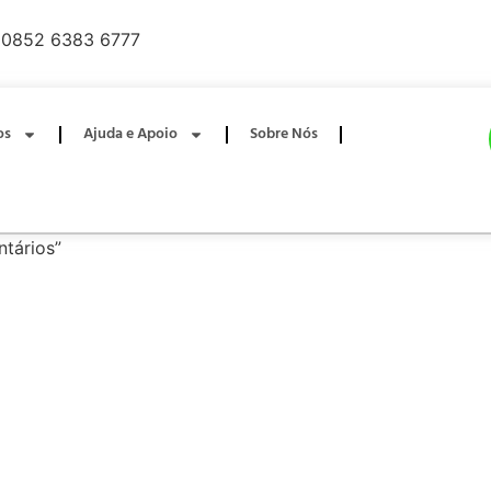
0852 6383 6777
os
Ajuda e Apoio
Sobre Nós
ntários”