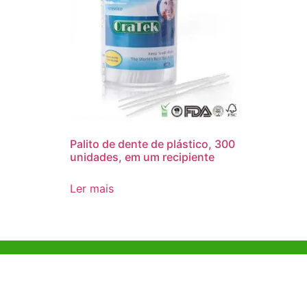
Palito de dente de plástico, 300
unidades, em um recipiente
Ler mais
Ajuda e Apoio
Escritóri
Kong
Exemplo de diretriz
Unit 718,As