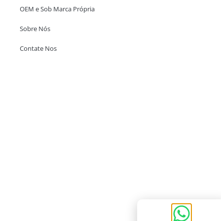
OEM e Sob Marca Própria
Sobre Nós
Contate Nos
Escritório em Hong Kong
Unit 718,Asia Trade Centre, 79 Lei Muk Road, Kwai Chung, Hong Kong,
SAR, China
+852 6383 6777
info@oralcare.com.hk
Escritório de Shenzhen
B803-2, Building 1, TianAn Cyberpark, Huangge Road, Longgang,
Shenzhen, GuangDong, China,518172
+86 755 83946969
info@oralcare.com.hk