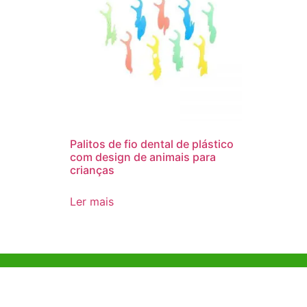
Palitos de fio dental de plástico
com design de animais para
crianças
Ler mais
Ajuda e Apoio
Escritóri
Kong
Exemplo de diretriz