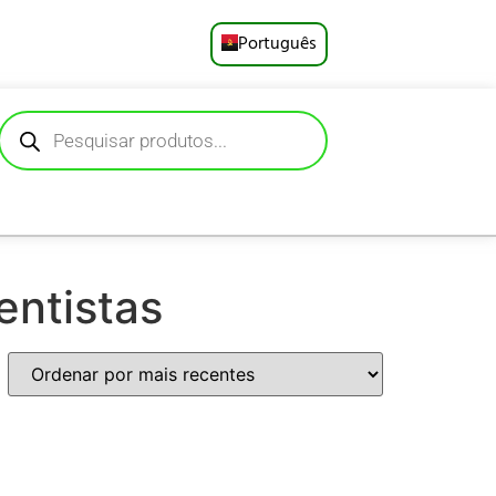
Português
English
Русский
Deutsch
Español
entistas
Français
العربية
日本語