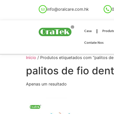
info@oralcare.com.hk
0
Casa
Produt
Contate Nos
Início
/ Produtos etiquetados com “palitos de
palitos de fio de
Apenas um resultado