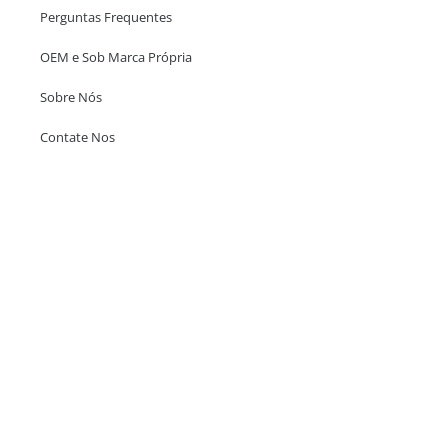
Perguntas Frequentes
OEM e Sob Marca Própria
Sobre Nós
Contate Nos
Escritório em Hong Kong
Unit 718,Asia Trade Centre, 79 Lei Muk Road, Kwai Chung, Hong Kong,
SAR, China
+852 6383 6777
info@oralcare.com.hk
Escritório de Shenzhen
B803-2, Building 1, TianAn Cyberpark, Huangge Road, Longgang,
Shenzhen, GuangDong, China,518172
+86 755 83946969
info@oralcare.com.hk