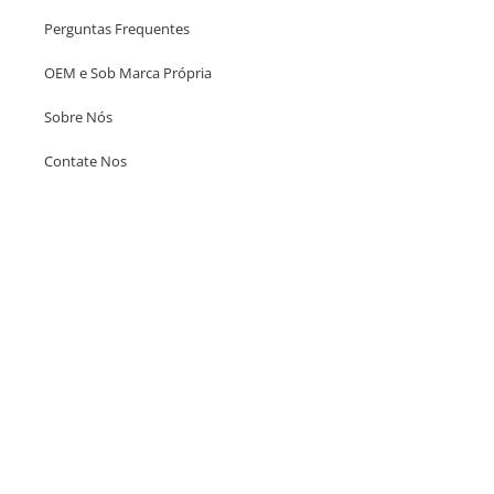
Perguntas Frequentes
OEM e Sob Marca Própria
Sobre Nós
Contate Nos
Escritório em Hong Kong
Unit 718,Asia Trade Centre, 79 Lei Muk Road, Kwai Chung, Hong Kong,
SAR, China
+852 6383 6777
info@oralcare.com.hk
Escritório de Shenzhen
B803-2, Building 1, TianAn Cyberpark, Huangge Road, Longgang,
Shenzhen, GuangDong, China,518172
+86 755 83946969
info@oralcare.com.hk