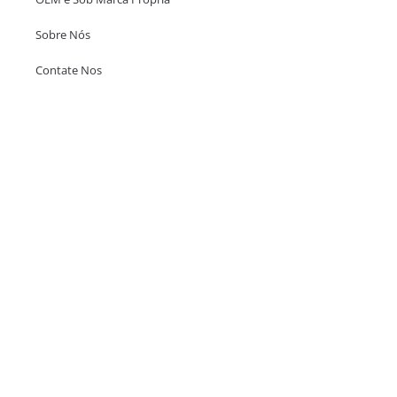
Sobre Nós
Contate Nos
Escritório em Hong Kong
Unit 718,Asia Trade Centre, 79 Lei Muk Road, Kwai Chung, Hong Kong,
SAR, China
+852 6383 6777
info@oralcare.com.hk
Escritório de Shenzhen
B803-2, Building 1, TianAn Cyberpark, Huangge Road, Longgang,
Shenzhen, GuangDong, China,518172
+86 755 83946969
info@oralcare.com.hk