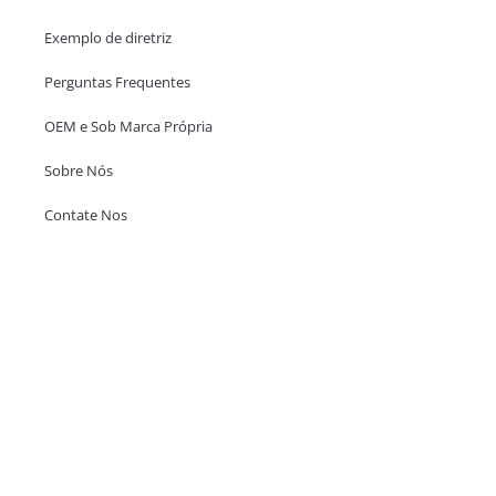
Exemplo de diretriz
Perguntas Frequentes
OEM e Sob Marca Própria
Sobre Nós
Contate Nos
Escritório em Hong Kong
Unit 718,Asia Trade Centre, 79 Lei Muk Road, Kwai Chung, Hong Kong,
SAR, China
+852 6383 6777
info@oralcare.com.hk
Escritório de Shenzhen
B803-2, Building 1, TianAn Cyberpark, Huangge Road, Longgang,
Shenzhen, GuangDong, China,518172
+86 755 83946969