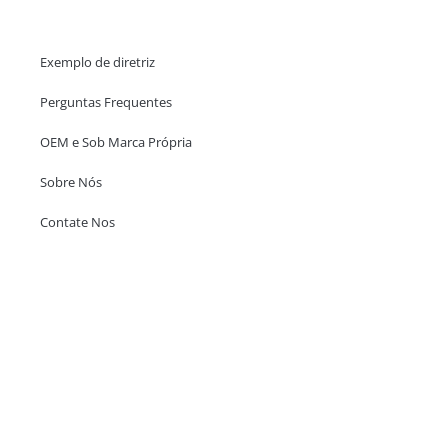
Ajuda e Apoio
Exemplo de diretriz
Perguntas Frequentes
OEM e Sob Marca Própria
Sobre Nós
Contate Nos
Escritório em Hong Kong
Unit 718,Asia Trade Centre, 79 Lei Muk Road, Kwai Chung, Hong Kong,
SAR, China
+852 6383 6777
info@oralcare.com.hk
Escritório de Shenzhen
B803-2, Building 1, TianAn Cyberpark, Huangge Road, Longgang,
Shenzhen, GuangDong, China,518172