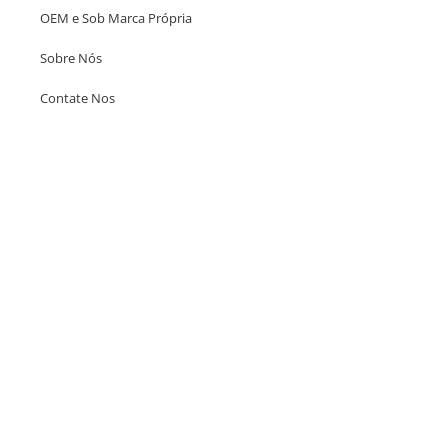
OEM e Sob Marca Própria
Sobre Nós
Contate Nos
Escritório em Hong Kong
Unit 718,Asia Trade Centre, 79 Lei Muk Road, Kwai Chung, Hong Kong,
SAR, China
+852 6383 6777
info@oralcare.com.hk
Escritório de Shenzhen
B803-2, Building 1, TianAn Cyberpark, Huangge Road, Longgang,
Shenzhen, GuangDong, China,518172
+86 755 83946969
info@oralcare.com.hk