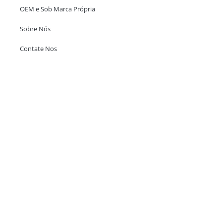
OEM e Sob Marca Própria
Sobre Nós
Contate Nos
Escritório em Hong Kong
Unit 718,Asia Trade Centre, 79 Lei Muk Road, Kwai Chung, Hong Kong,
SAR, China
+852 6383 6777
info@oralcare.com.hk
Escritório de Shenzhen
B803-2, Building 1, TianAn Cyberpark, Huangge Road, Longgang,
Shenzhen, GuangDong, China,518172
+86 755 83946969
info@oralcare.com.hk