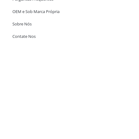
OEM e Sob Marca Própria
Sobre Nós
Contate Nos
Escritório em Hong Kong
Unit 718,Asia Trade Centre, 79 Lei Muk Road, Kwai Chung, Hong Kong,
SAR, China
+852 6383 6777
info@oralcare.com.hk
Escritório de Shenzhen
B803-2, Building 1, TianAn Cyberpark, Huangge Road, Longgang,
Shenzhen, GuangDong, China,518172
+86 755 83946969
info@oralcare.com.hk