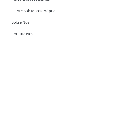
OEM e Sob Marca Própria
Sobre Nós
Contate Nos
Escritório em Hong Kong
Unit 718,Asia Trade Centre, 79 Lei Muk Road, Kwai Chung, Hong Kong,
SAR, China
+852 6383 6777
info@oralcare.com.hk
Escritório de Shenzhen
B803-2, Building 1, TianAn Cyberpark, Huangge Road, Longgang,
Shenzhen, GuangDong, China,518172
+86 755 83946969
info@oralcare.com.hk