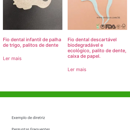
Fio dental infantil de palha
Fio dental descartável
de trigo, palitos de dente
biodegradável e
ecológico, palito de dente,
caixa de papel.
Ler mais
Ler mais
Ajuda e Apoio
Exemplo de diretriz
Perguntas Frequentes