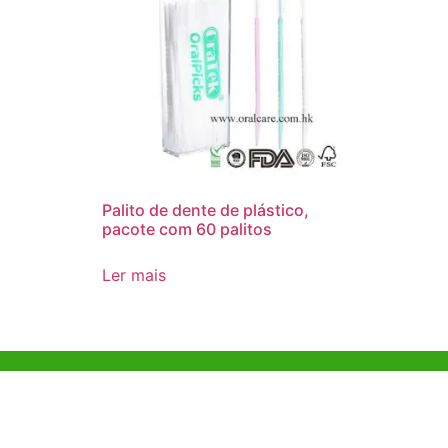
Palito de dente de plástico,
pacote com 60 palitos
Ler mais
Ajuda e Apoio
Escritóri
Kong
Exemplo de diretriz
Unit 718,As