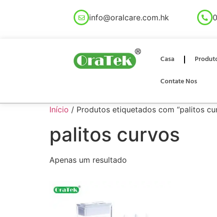
info@oralcare.com.hk
0
Casa
Produt
Contate Nos
Início
/ Produtos etiquetados com “palitos cu
palitos curvos
Apenas um resultado