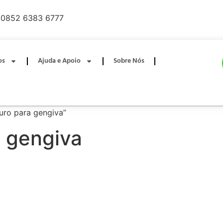
0852 6383 6777
os
Ajuda e Apoio
Sobre Nós
uro para gengiva”
a gengiva