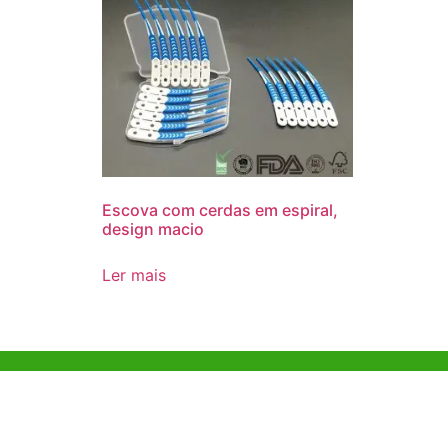
Escova com cerdas em espiral,
design macio
Ler mais
Ajuda e Apoio
Escritóri
Kong
Exemplo de diretriz
Unit 718,As