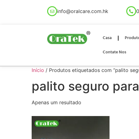
info@oralcare.com.hk
0
Casa
Produt
Contate Nos
Início
/ Produtos etiquetados com “palito seg
palito seguro par
Apenas um resultado