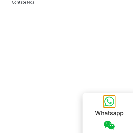
Contate Nos
Escritório em Hong Kong
Unit 718,Asia Trade Centre, 79 Lei Muk Road, Kwai Chung, Hong Kong,
SAR, China
+852 6383 6777
info@oralcare.com.hk
Escritório de Shenzhen
B803-2, Building 1, TianAn Cyberpark, Huangge Road, Longgang,
Shenzhen, GuangDong, China,518172
+86 755 83946969
info@oralcare.com.hk
Whatsapp