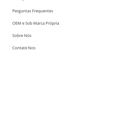
Perguntas Frequentes
OEM e Sob Marca Própria
Sobre Nós
Contate Nos
Escritório em Hong Kong
Unit 718,Asia Trade Centre, 79 Lei Muk Road, Kwai Chung, Hong Kong,
SAR, China
+852 6383 6777
info@oralcare.com.hk
Escritório de Shenzhen
B803-2, Building 1, TianAn Cyberpark, Huangge Road, Longgang,
Shenzhen, GuangDong, China,518172
+86 755 83946969
info@oralcare.com.hk