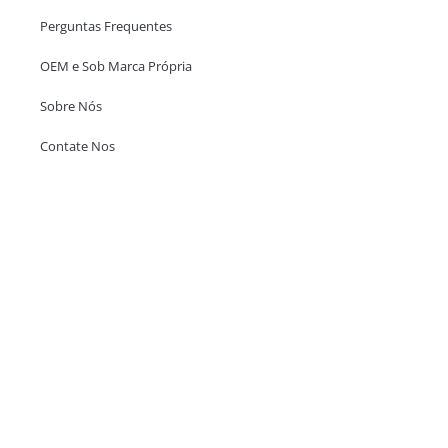
Perguntas Frequentes
OEM e Sob Marca Própria
Sobre Nós
Contate Nos
Escritório em Hong Kong
Unit 718,Asia Trade Centre, 79 Lei Muk Road, Kwai Chung, Hong Kong,
SAR, China
+852 6383 6777
info@oralcare.com.hk
Escritório de Shenzhen
B803-2, Building 1, TianAn Cyberpark, Huangge Road, Longgang,
Shenzhen, GuangDong, China,518172
+86 755 83946969
info@oralcare.com.hk