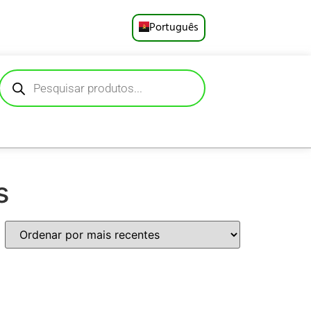
Português
English
Русский
Deutsch
Español
s
Français
العربية
日本語