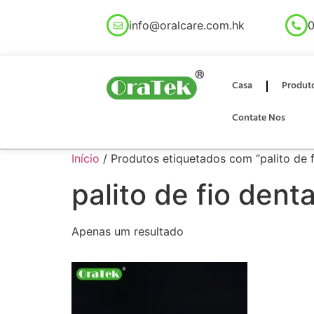
info@oralcare.com.hk
0
Casa
Produt
Contate Nos
Início
/ Produtos etiquetados com “palito de f
palito de fio dent
Apenas um resultado