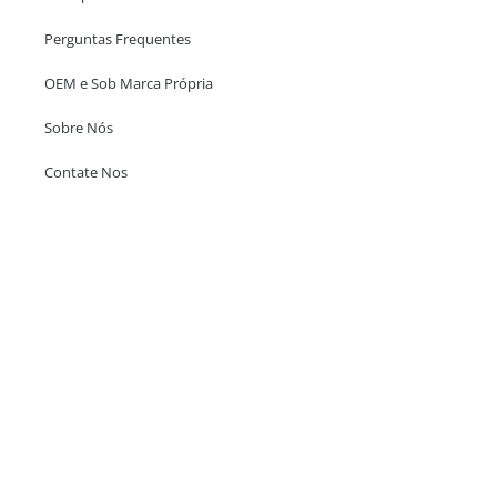
Perguntas Frequentes
OEM e Sob Marca Própria
Sobre Nós
Contate Nos
Escritório em Hong Kong
Unit 718,Asia Trade Centre, 79 Lei Muk Road, Kwai Chung, Hong Kong,
SAR, China
+852 6383 6777
info@oralcare.com.hk
Escritório de Shenzhen
B803-2, Building 1, TianAn Cyberpark, Huangge Road, Longgang,
Shenzhen, GuangDong, China,518172
+86 755 83946969
info@oralcare.com.hk