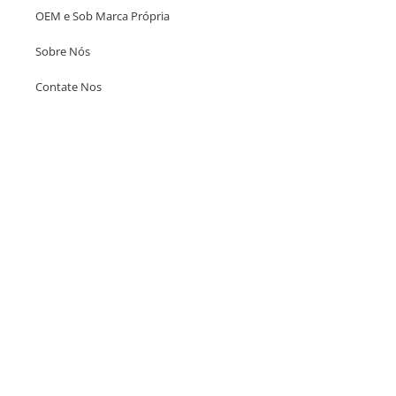
OEM e Sob Marca Própria
Sobre Nós
Contate Nos
Escritório em Hong Kong
Unit 718,Asia Trade Centre, 79 Lei Muk Road, Kwai Chung, Hong Kong,
SAR, China
+852 6383 6777
info@oralcare.com.hk
Escritório de Shenzhen
B803-2, Building 1, TianAn Cyberpark, Huangge Road, Longgang,
Shenzhen, GuangDong, China,518172
+86 755 83946969
info@oralcare.com.hk