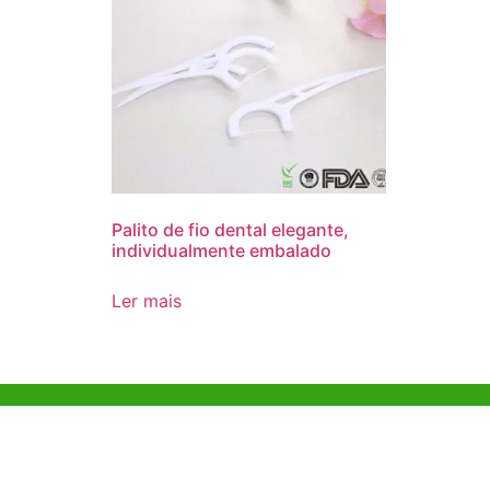
Palito de fio dental elegante,
individualmente embalado
Ler mais
Ajuda e Apoio
Escritóri
Kong
Exemplo de diretriz
Unit 718,As