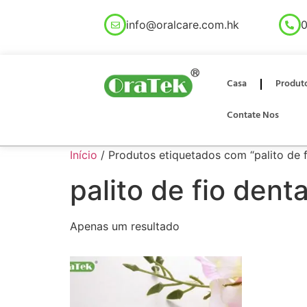
info@oralcare.com.hk
0
Casa
Produt
Contate Nos
Início
/ Produtos etiquetados com “palito de 
palito de fio den
Apenas um resultado