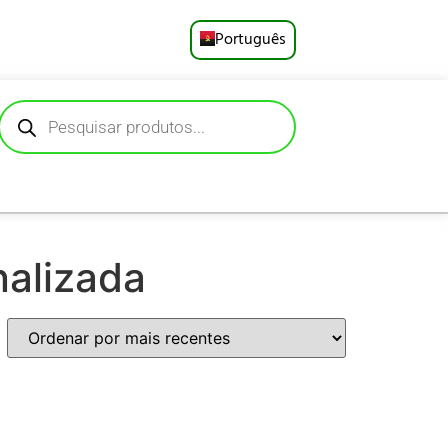
Português
English
Русский
Deutsch
Español
nalizada
Français
العربية
日本語