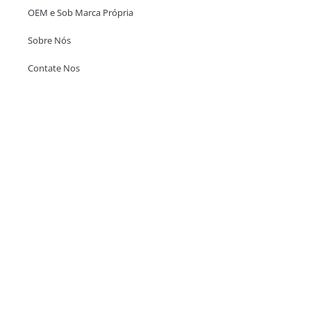
OEM e Sob Marca Própria
Sobre Nós
Contate Nos
Escritório em Hong Kong
Unit 718,Asia Trade Centre, 79 Lei Muk Road, Kwai Chung, Hong Kong,
SAR, China
+852 6383 6777
info@oralcare.com.hk
Escritório de Shenzhen
B803-2, Building 1, TianAn Cyberpark, Huangge Road, Longgang,
Shenzhen, GuangDong, China,518172
+86 755 83946969
info@oralcare.com.hk