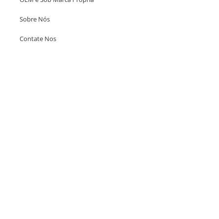
Sobre Nós
Contate Nos
Escritório em Hong Kong
Unit 718,Asia Trade Centre, 79 Lei Muk Road, Kwai Chung, Hong Kong,
SAR, China
+852 6383 6777
info@oralcare.com.hk
Escritório de Shenzhen
B803-2, Building 1, TianAn Cyberpark, Huangge Road, Longgang,
Shenzhen, GuangDong, China,518172
+86 755 83946969
info@oralcare.com.hk