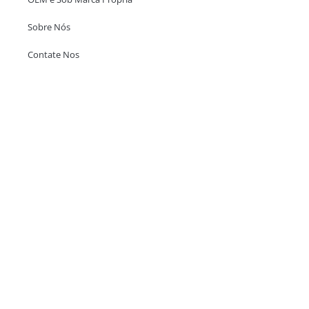
Sobre Nós
Contate Nos
Escritório em Hong Kong
Unit 718,Asia Trade Centre, 79 Lei Muk Road, Kwai Chung, Hong Kong,
SAR, China
+852 6383 6777
info@oralcare.com.hk
Escritório de Shenzhen
B803-2, Building 1, TianAn Cyberpark, Huangge Road, Longgang,
Shenzhen, GuangDong, China,518172
+86 755 83946969
info@oralcare.com.hk