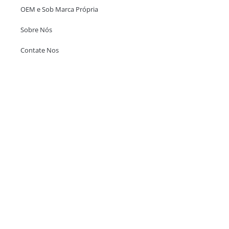
OEM e Sob Marca Própria
Sobre Nós
Contate Nos
Escritório em Hong Kong
Unit 718,Asia Trade Centre, 79 Lei Muk Road, Kwai Chung, Hong Kong,
SAR, China
+852 6383 6777
info@oralcare.com.hk
Escritório de Shenzhen
B803-2, Building 1, TianAn Cyberpark, Huangge Road, Longgang,
Shenzhen, GuangDong, China,518172
+86 755 83946969
info@oralcare.com.hk