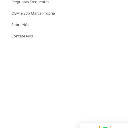
Perguntas Frequentes
OEM e Sob Marca Própria
Sobre Nós
Contate Nos
Escritório em Hong Kong
Unit 718,Asia Trade Centre, 79 Lei Muk Road, Kwai Chung, Hong Kong,
SAR, China
+852 6383 6777
info@oralcare.com.hk
Escritório de Shenzhen
B803-2, Building 1, TianAn Cyberpark, Huangge Road, Longgang,
Shenzhen, GuangDong, China,518172
+86 755 83946969
info@oralcare.com.hk