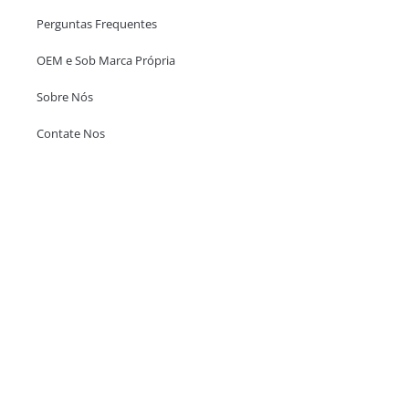
Perguntas Frequentes
OEM e Sob Marca Própria
Sobre Nós
Contate Nos
Escritório em Hong Kong
Unit 718,Asia Trade Centre, 79 Lei Muk Road, Kwai Chung, Hong Kong,
SAR, China
+852 6383 6777
info@oralcare.com.hk
Escritório de Shenzhen
B803-2, Building 1, TianAn Cyberpark, Huangge Road, Longgang,
Shenzhen, GuangDong, China,518172
+86 755 83946969
info@oralcare.com.hk