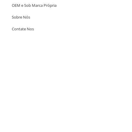
OEM e Sob Marca Própria
Sobre Nós
Contate Nos
Escritório em Hong Kong
Unit 718,Asia Trade Centre, 79 Lei Muk Road, Kwai Chung, Hong Kong,
SAR, China
+852 6383 6777
info@oralcare.com.hk
Escritório de Shenzhen
B803-2, Building 1, TianAn Cyberpark, Huangge Road, Longgang,
Shenzhen, GuangDong, China,518172
+86 755 83946969
info@oralcare.com.hk