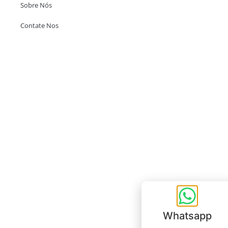
Sobre Nós
Contate Nos
Escritório em Hong Kong
Unit 718,Asia Trade Centre, 79 Lei Muk Road, Kwai Chung, Hong Kong,
SAR, China
+852 6383 6777
info@oralcare.com.hk
Escritório de Shenzhen
B803-2, Building 1, TianAn Cyberpark, Huangge Road, Longgang,
Shenzhen, GuangDong, China,518172
+86 755 83946969
info@oralcare.com.hk
Whatsapp