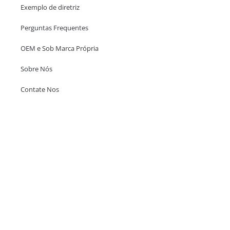
Exemplo de diretriz
Perguntas Frequentes
OEM e Sob Marca Própria
Sobre Nós
Contate Nos
Escritório em Hong Kong
Unit 718,Asia Trade Centre, 79 Lei Muk Road, Kwai Chung, Hong Kong,
SAR, China
+852 6383 6777
info@oralcare.com.hk
Escritório de Shenzhen
B803-2, Building 1, TianAn Cyberpark, Huangge Road, Longgang,
Shenzhen, GuangDong, China,518172
+86 755 83946969
info@oralcare.com.hk