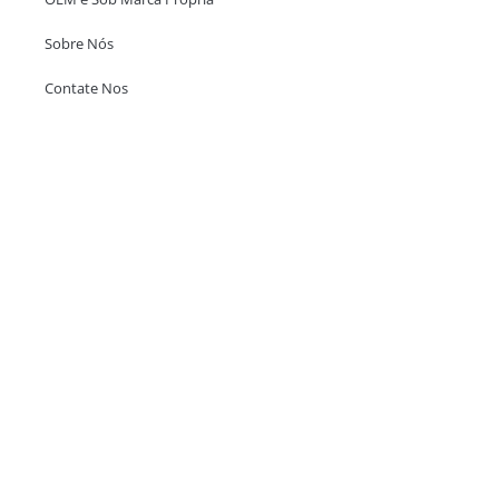
Sobre Nós
Contate Nos
Escritório em Hong Kong
Unit 718,Asia Trade Centre, 79 Lei Muk Road, Kwai Chung, Hong Kong,
SAR, China
+852 6383 6777
info@oralcare.com.hk
Escritório de Shenzhen
B803-2, Building 1, TianAn Cyberpark, Huangge Road, Longgang,
Shenzhen, GuangDong, China,518172
+86 755 83946969
info@oralcare.com.hk