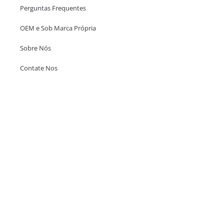
Perguntas Frequentes
OEM e Sob Marca Própria
Sobre Nós
Contate Nos
Escritório em Hong Kong
Unit 718,Asia Trade Centre, 79 Lei Muk Road, Kwai Chung, Hong Kong,
SAR, China
+852 6383 6777
info@oralcare.com.hk
Escritório de Shenzhen
B803-2, Building 1, TianAn Cyberpark, Huangge Road, Longgang,
Shenzhen, GuangDong, China,518172
+86 755 83946969
info@oralcare.com.hk