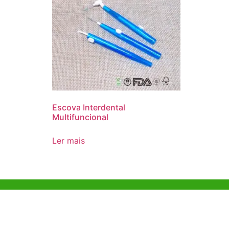
Escova Interdental
Multifuncional
Ler mais
Ajuda e Apoio
Escritóri
Kong
Exemplo de diretriz
Unit 718,As