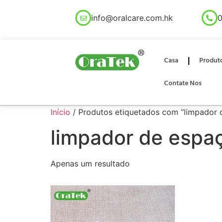
info@oralcare.com.hk
0
Casa
Produt
Contate Nos
Início
/ Produtos etiquetados com “limpador 
limpador de espaç
Apenas um resultado