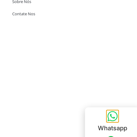
Sobre Nós
Contate Nos
Escritório em Hong Kong
Unit 718,Asia Trade Centre, 79 Lei Muk Road, Kwai Chung, Hong Kong,
SAR, China
+852 6383 6777
info@oralcare.com.hk
Escritório de Shenzhen
B803-2, Building 1, TianAn Cyberpark, Huangge Road, Longgang,
Shenzhen, GuangDong, China,518172
+86 755 83946969
info@oralcare.com.hk
Whatsapp