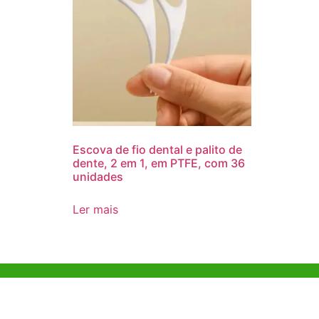
Escova de fio dental e palito de
dente, 2 em 1, em PTFE, com 36
unidades
Ler mais
Ajuda e Apoio
Escritóri
Kong
Exemplo de diretriz