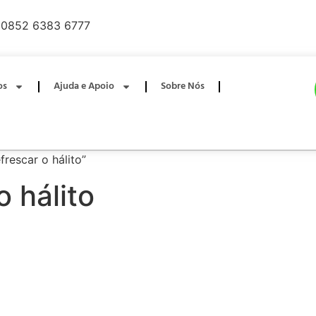
0852 6383 6777
os
Ajuda e Apoio
Sobre Nós
rescar o hálito”
o hálito