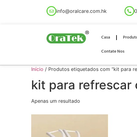
info@oralcare.com.hk
0
Casa
Produt
Contate Nos
Início
/ Produtos etiquetados com “kit para ref
kit para refrescar 
Apenas um resultado