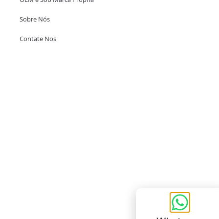
Sobre Nós
Contate Nos
Escritório em Hong Kong
Unit 718,Asia Trade Centre, 79 Lei Muk Road, Kwai Chung, Hong Kong,
SAR, China
+852 6383 6777
info@oralcare.com.hk
Escritório de Shenzhen
B803-2, Building 1, TianAn Cyberpark, Huangge Road, Longgang,
Shenzhen, GuangDong, China,518172
+86 755 83946969
info@oralcare.com.hk