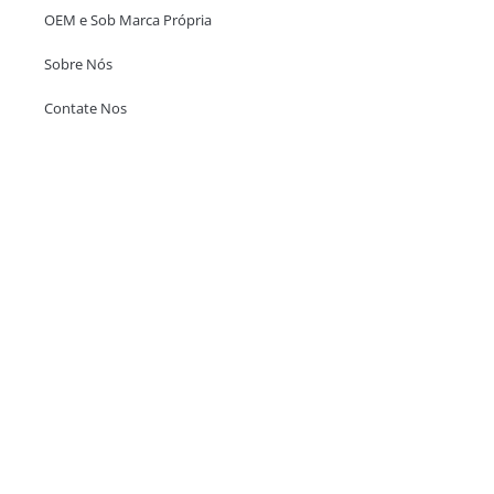
OEM e Sob Marca Própria
Sobre Nós
Contate Nos
Escritório em Hong Kong
Unit 718,Asia Trade Centre, 79 Lei Muk Road, Kwai Chung, Hong Kong,
SAR, China
+852 6383 6777
info@oralcare.com.hk
Escritório de Shenzhen
B803-2, Building 1, TianAn Cyberpark, Huangge Road, Longgang,
Shenzhen, GuangDong, China,518172
+86 755 83946969
info@oralcare.com.hk