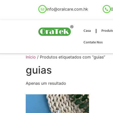
info@oralcare.com.hk
0
Casa
Produt
Contate Nos
Início
/ Produtos etiquetados com “guias”
guias
Apenas um resultado