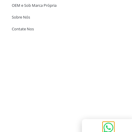
OEM e Sob Marca Própria
Sobre Nós
Contate Nos
Escritório em Hong Kong
Unit 718,Asia Trade Centre, 79 Lei Muk Road, Kwai Chung, Hong Kong,
SAR, China
+852 6383 6777
info@oralcare.com.hk
Escritório de Shenzhen
B803-2, Building 1, TianAn Cyberpark, Huangge Road, Longgang,
Shenzhen, GuangDong, China,518172
+86 755 83946969
info@oralcare.com.hk