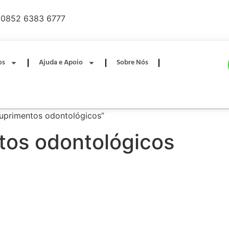
0852 6383 6777
os
Ajuda e Apoio
Sobre Nós
suprimentos odontológicos”
tos odontológicos