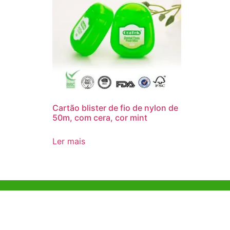
Cartão blister de fio de nylon de
50m, com cera, cor mint
Ler mais
Ajuda e Apoio
Escritóri
Kong
Exemplo de diretriz
Unit 718,As