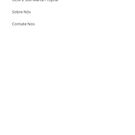
Sobre Nós
Contate Nos
Escritório em Hong Kong
Unit 718,Asia Trade Centre, 79 Lei Muk Road, Kwai Chung, Hong Kong,
SAR, China
+852 6383 6777
info@oralcare.com.hk
Escritório de Shenzhen
B803-2, Building 1, TianAn Cyberpark, Huangge Road, Longgang,
Shenzhen, GuangDong, China,518172
+86 755 83946969
info@oralcare.com.hk