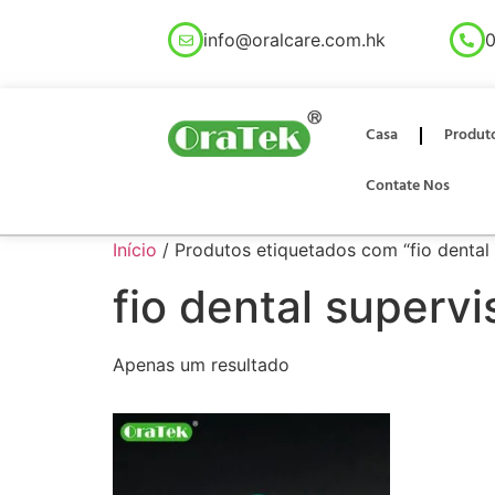
info@oralcare.com.hk
0
Casa
Produt
Contate Nos
Início
/ Produtos etiquetados com “fio dental
fio dental superv
Apenas um resultado