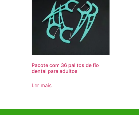
Pacote com 36 palitos de fio
dental para adultos
Ler mais
Ajuda e Apoio
Escritóri
Kong
Exemplo de diretriz
Unit 718,As