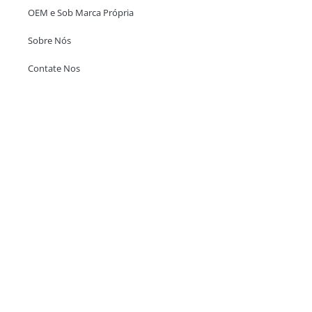
OEM e Sob Marca Própria
Sobre Nós
Contate Nos
Escritório em Hong Kong
Unit 718,Asia Trade Centre, 79 Lei Muk Road, Kwai Chung, Hong Kong,
SAR, China
+852 6383 6777
info@oralcare.com.hk
Escritório de Shenzhen
B803-2, Building 1, TianAn Cyberpark, Huangge Road, Longgang,
Shenzhen, GuangDong, China,518172
+86 755 83946969
info@oralcare.com.hk