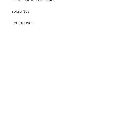
Sobre Nós
Contate Nos
Escritório em Hong Kong
Unit 718,Asia Trade Centre, 79 Lei Muk Road, Kwai Chung, Hong Kong,
SAR, China
+852 6383 6777
info@oralcare.com.hk
Escritório de Shenzhen
B803-2, Building 1, TianAn Cyberpark, Huangge Road, Longgang,
Shenzhen, GuangDong, China,518172
+86 755 83946969
info@oralcare.com.hk