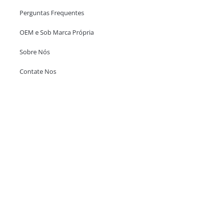
Perguntas Frequentes
OEM e Sob Marca Própria
Sobre Nós
Contate Nos
Escritório em Hong Kong
Unit 718,Asia Trade Centre, 79 Lei Muk Road, Kwai Chung, Hong Kong,
SAR, China
+852 6383 6777
info@oralcare.com.hk
Escritório de Shenzhen
B803-2, Building 1, TianAn Cyberpark, Huangge Road, Longgang,
Shenzhen, GuangDong, China,518172
+86 755 83946969
info@oralcare.com.hk