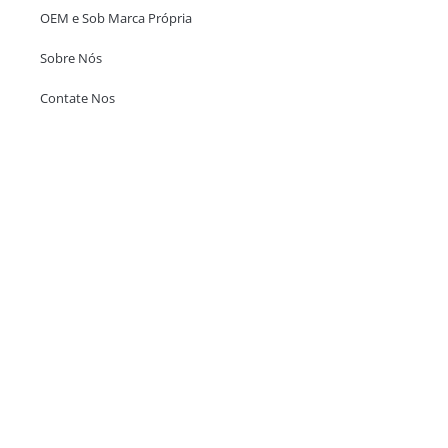
OEM e Sob Marca Própria
Sobre Nós
Contate Nos
Escritório em Hong Kong
Unit 718,Asia Trade Centre, 79 Lei Muk Road, Kwai Chung, Hong Kong,
SAR, China
+852 6383 6777
info@oralcare.com.hk
Escritório de Shenzhen
B803-2, Building 1, TianAn Cyberpark, Huangge Road, Longgang,
Shenzhen, GuangDong, China,518172
+86 755 83946969
info@oralcare.com.hk