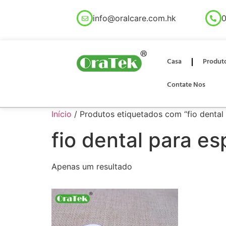
info@oralcare.com.hk
0
Casa
Produt
Contate Nos
Início
/ Produtos etiquetados com “fio dental
fio dental para e
Apenas um resultado