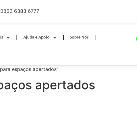
0852 6383 6777
os
Ajuda e Apoio
Sobre Nós
 para espaços apertados”
spaços apertados