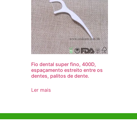
Fio dental super fino, 400D,
espaçamento estreito entre os
dentes, palitos de dente.
Ler mais
Ajuda e Apoio
Escritóri
Kong
Exemplo de diretriz