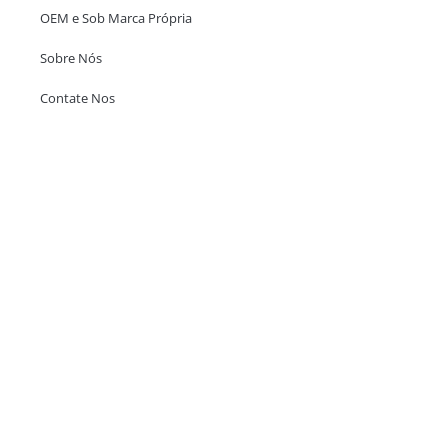
OEM e Sob Marca Própria
Sobre Nós
Contate Nos
Escritório em Hong Kong
Unit 718,Asia Trade Centre, 79 Lei Muk Road, Kwai Chung, Hong Kong,
SAR, China
+852 6383 6777
info@oralcare.com.hk
Escritório de Shenzhen
B803-2, Building 1, TianAn Cyberpark, Huangge Road, Longgang,
Shenzhen, GuangDong, China,518172
+86 755 83946969
info@oralcare.com.hk